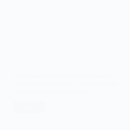
Em 12 de agosto de 1981, a empresa estadunidense
IBM lançava, junto com o IBM PC, o sistema operacional
IBM PC-DOS. O IBM Personal Computer…
Leia mais
O
sistema
operacional