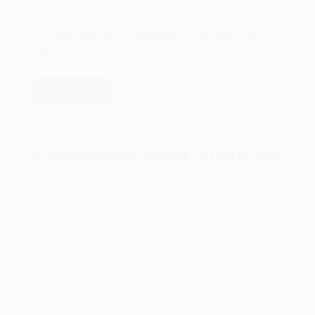
sua primeira grande investida no segmento de
softwares para microcomputadores, lançando o pacote
IBM Business…
Leia mais
O
software
IBM
Business
O microcomputador TeleVideo TS 1603 de 1983
Management
Series
01/04/2024
BMS
de
1984