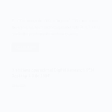
Em 08 de março de 1983, a “big blue” IBM anunciava em
Nova York seu novo microcomputador IBM PC/XT 5160,
que ficaria popularmente conhecido como…
Leia mais
O
microcomputador
IBM
PC/XT
O sistema operacional Digital Research GEM
5160
Desktop 1.0 de 1985
de
1983
28/02/2023