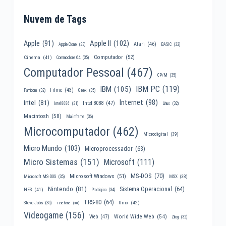
Nuvem de Tags
Apple II
(102)
Apple
(91)
Atari
(46)
Apple Clone
(33)
BASIC
(32)
Computador
(52)
Cinema
(41)
Commodore 64
(35)
Computador Pessoal
(467)
CP/M
(35)
IBM PC
(119)
IBM
(105)
Filme
(43)
Famicom
(32)
Geek
(35)
Internet
(98)
Intel
(81)
Intel 8088
(47)
Intel 8086
(31)
Linux
(32)
Macintosh
(58)
Mainframe
(36)
Microcomputador
(462)
Microdigital
(39)
Micro Mundo
(103)
Microprocessador
(63)
Micro Sistemas
(151)
Microsoft
(111)
MS-DOS
(70)
Microsoft Windows
(51)
MSX
(38)
Microsoft MS-DOS
(35)
Nintendo
(81)
Sistema Operacional
(64)
NES
(41)
Prológica
(34)
TRS-80
(64)
Unix
(42)
Steve Jobs
(35)
Telefone
(30)
Videogame
(156)
World Wide Web
(54)
Web
(47)
Zilog
(32)