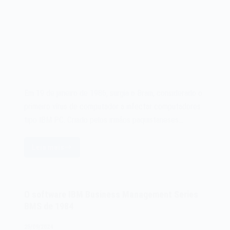
Em 19 de janeiro de 1986, surgia o Brain, considerado o
primeiro vírus de computador a infectar computadores
tipo IBM PC. Criado pelos irmãos paquistaneses…
Leia mais
O
vírus
de
computador
O software IBM Business Management Series
Brain
BMS de 1984
de
1986
25/09/2024