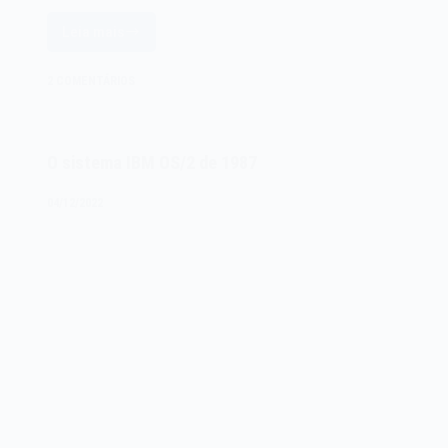
Leia mais
O
sistema
2 COMENTÁRIOS
operacional
Digital
Research
O sistema IBM OS/2 de 1987
GEM
Desktop
04/12/2022
1.0
de
1985