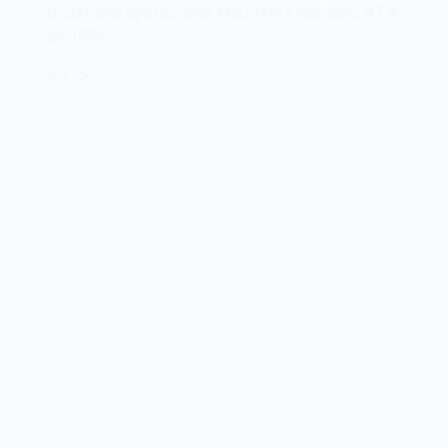
IBM
O sistema operacional Microsoft Windows NT 4
PC-
de 1996
DOS
de
31/07/2022
1981