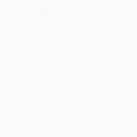
TeleVideo
TS
O microcomputador IBM PC/XT 5160 de 1983
1603
de
08/03/2023
1983