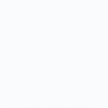
Em 25 de setembro de 1984, a gigante IBM realizava