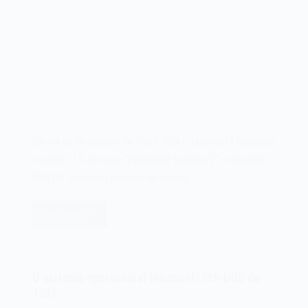
Em 04 de dezembro de 1987, IBM e Microsoft lançavam
a versão 1.0 do novo “Operating System/2”, o sistema
IBM OS Tentando retomar as rédeas…
Leia mais
O
sistema
IBM
OS/2
O sistema operacional Microsoft MS-DOS de
de
1981
1987