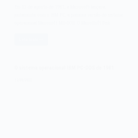
Em 12 de agosto de 1981, a Microsoft lançava,
juntamente com o IBM PC, a primeira versão do sistema
operacional Microsoft MS-DOS. O MicroSoft Disk…
Leia mais
O
sistema
operacional
Microsoft
O sistema operacional IBM PC-DOS de 1981
MS-
DOS
12/08/2022
de
1981