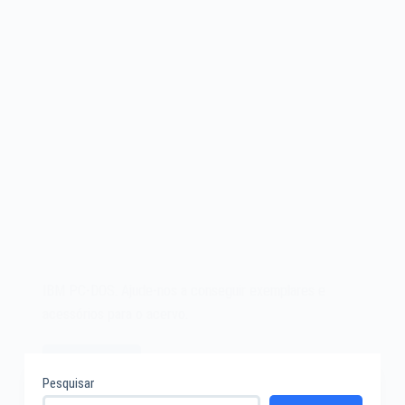
IBM PC-DOS. Ajude-nos a conseguir exemplares e
acessórios para o acervo.
Leia mais
IBM
Pesquisar
PC-