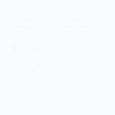
Em 31 de julho de 1996, a Microsoft lançava a nova
versão do seu sistema operacional Microsoft Windows
NT 4. O Windows NT, de New…
Leia mais
O
sistema
operacional
Microsoft
IBM PC-DOS
Windows
NT
01/01/2021
4
de
1996