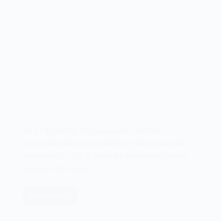
Em 01 de abril de 1983 a empresa TeleVideo
Corporation lançava seu modelo de microcomputador
TeleVideo TS 1603. A TeleVideo Corporation foi uma
empresa californiana…
Leia mais
O
microcomputador