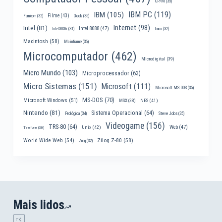
CP/M
(35)
IBM PC
(119)
IBM
(105)
Filme
(43)
Famicom
(32)
Geek
(35)
Internet
(98)
Intel
(81)
Intel 8088
(47)
Intel 8086
(31)
Linux
(32)
Macintosh
(58)
Mainframe
(36)
Microcomputador
(462)
Microdigital
(39)
Micro Mundo
(103)
Microprocessador
(63)
Micro Sistemas
(151)
Microsoft
(111)
Microsoft MS-DOS
(35)
MS-DOS
(70)
Microsoft Windows
(51)
MSX
(38)
NES
(41)
Nintendo
(81)
Sistema Operacional
(64)
Prológica
(34)
Steve Jobs
(35)
Videogame
(156)
TRS-80
(64)
Web
(47)
Unix
(42)
Telefone
(30)
World Wide Web
(54)
Zilog Z-80
(58)
Zilog
(32)
Mais lidos