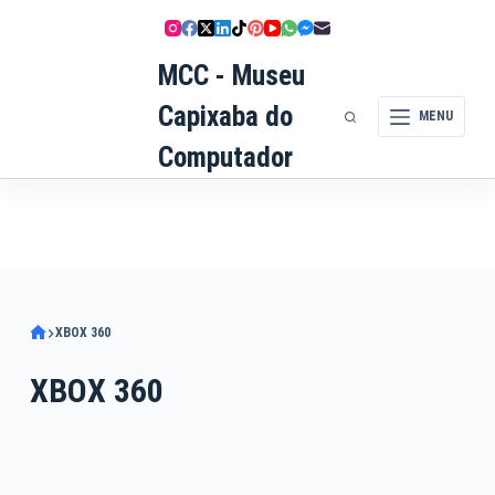
Pular
para
MCC - Museu
o
conteúdo
Capixaba do
MENU
Computador
XBOX 360
XBOX 360