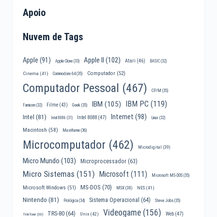
Apoio
Nuvem de Tags
Apple II
(102)
Apple
(91)
Atari
(46)
Apple Clone
(33)
BASIC
(32)
Computador
(52)
Cinema
(41)
Commodore 64
(35)
Computador Pessoal
(467)
CP/M
(35)
IBM PC
(119)
IBM
(105)
Filme
(43)
Famicom
(32)
Geek
(35)
Internet
(98)
Intel
(81)
Intel 8088
(47)
Intel 8086
(31)
Linux
(32)
Macintosh
(58)
Mainframe
(36)
Microcomputador
(462)
Microdigital
(39)
Micro Mundo
(103)
Microprocessador
(63)
Micro Sistemas
(151)
Microsoft
(111)
Microsoft MS-DOS
(35)
MS-DOS
(70)
Microsoft Windows
(51)
MSX
(38)
NES
(41)
Nintendo
(81)
Sistema Operacional
(64)
Prológica
(34)
Steve Jobs
(35)
Videogame
(156)
TRS-80
(64)
Web
(47)
Unix
(42)
Telefone
(30)