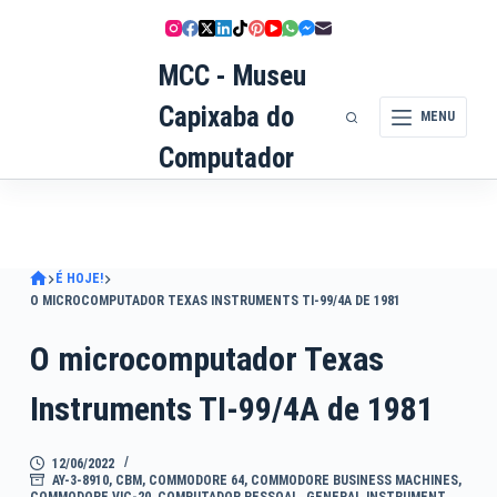
Pular
para
MCC - Museu
o
conteúdo
Capixaba do
MENU
Computador
É HOJE!
O MICROCOMPUTADOR TEXAS INSTRUMENTS TI-99/4A DE 1981
O microcomputador Texas
Instruments TI-99/4A de 1981
12/06/2022
AY-3-8910
,
CBM
,
COMMODORE 64
,
COMMODORE BUSINESS MACHINES
,
COMMODORE VIC-20
,
COMPUTADOR PESSOAL
,
GENERAL INSTRUMENT
,