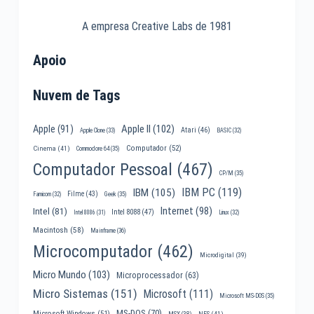
A empresa Creative Labs de 1981
Apoio
Nuvem de Tags
Apple II
(102)
Apple
(91)
Atari
(46)
Apple Clone
(33)
BASIC
(32)
Computador
(52)
Cinema
(41)
Commodore 64
(35)
Computador Pessoal
(467)
CP/M
(35)
IBM PC
(119)
IBM
(105)
Filme
(43)
Famicom
(32)
Geek
(35)
Internet
(98)
Intel
(81)
Intel 8088
(47)
Intel 8086
(31)
Linux
(32)
Macintosh
(58)
Mainframe
(36)
Microcomputador
(462)
Microdigital
(39)
Micro Mundo
(103)
Microprocessador
(63)
Micro Sistemas
(151)
Microsoft
(111)
Microsoft MS-DOS
(35)
MS-DOS
(70)
Microsoft Windows
(51)
MSX
(38)
NES
(41)