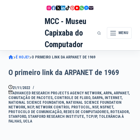
Pular
para
MCC - Museu
o
conteúdo
Capixaba do
MENU
Computador
É HOJE!
O PRIMEIRO LINK DA ARPANET DE 1969
O primeiro link da ARPANET de 1969
21/11/2022
ADVANCED RESEARCH PROJECTS AGENCY NETWORK
,
ARPA
,
ARPANET
,
COMUTAÇÃO DE PACOTES
,
CONTROLE DE FLUXO
,
DARPA
,
INTERNET
,
NATIONAL SCIENCE FOUNDATION
,
NATIONAL SCIENCE FOUNDATION
NETWORK
,
NCP
,
NETWORK CONTROL PROTOCOL
,
NSF
,
NSFNET
,
PROTOCOLO DE COMUNICAÇÃO
,
REDES DE COMPUTADORES
,
ROTEADOR
,
STANFORD
,
STANFORD RESEARCH INSTITUTE
,
TCP/IP
,
TOLERÂNCIA À
FALHAS
,
UCLA