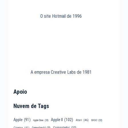
O site Hotmail de 1996
A empresa Creative Labs de 1981
Apoio
Nuvem de Tags
Apple II
(102)
Apple
(91)
Atari
(46)
Apple Clone
(33)
BASIC
(32)
Computador
(52)
Cinema
(41)
Commodore 64
(35)