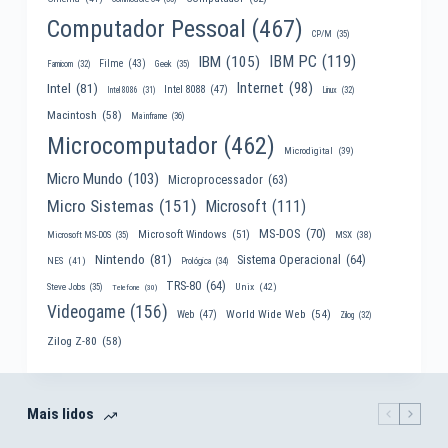
Computador Pessoal
(467)
CP/M
(35)
IBM PC
(119)
IBM
(105)
Filme
(43)
Famicom
(32)
Geek
(35)
Internet
(98)
Intel
(81)
Intel 8088
(47)
Intel 8086
(31)
Linux
(32)
Macintosh
(58)
Mainframe
(36)
Microcomputador
(462)
Microdigital
(39)
Micro Mundo
(103)
Microprocessador
(63)
Micro Sistemas
(151)
Microsoft
(111)
MS-DOS
(70)
Microsoft Windows
(51)
MSX
(38)
Microsoft MS-DOS
(35)
Nintendo
(81)
Sistema Operacional
(64)
NES
(41)
Prológica
(34)
TRS-80
(64)
Unix
(42)
Steve Jobs
(35)
Telefone
(30)
Videogame
(156)
World Wide Web
(54)
Web
(47)
Zilog
(32)
Zilog Z-80
(58)
Mais lidos