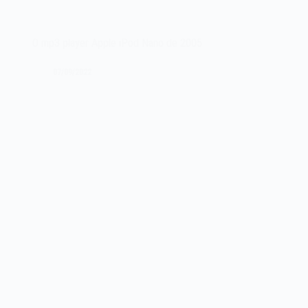
fundador
da
Apple
O mp3 player Apple iPod Nano de 2005
Steve
Jobs
07/09/2022
falecia
em
2011