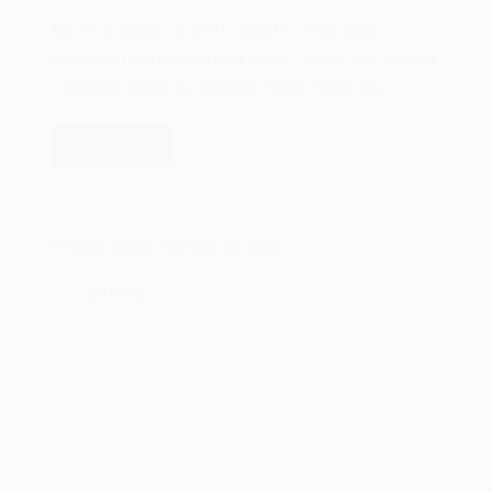
Em 09 de janeiro de 2001, durante a feira anual
Macworld (patrocinada pela Apple), Steve Jobs lançava
a primeira versão do aplicativo Apple iTunes. Em…
Leia mais
O
aplicativo
Apple
iTunes
O tablet Apple iPad mini de 2012
de
2001
02/11/2022