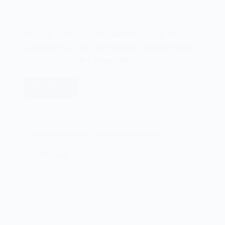
Em 23 de outubro de 2001, na sede da Apple em
Cupertino/EUA, Steve Jobs lançava o primeiro modelo
do Apple iPod, com o slogan “1000…
Leia mais
O
Apple
iPod
de
O fundador da Apple Steve Jobs falecia em 2011
2001
05/10/2022