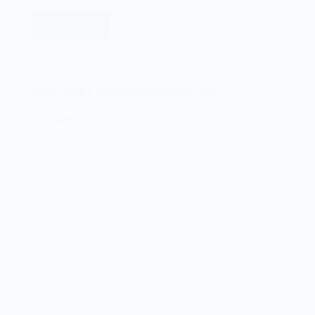
Leia mais
A
Apple
se
torna
Steve Jobs é demitido da Apple em 1985
a
empresa
16/09/2021
mais
valiosa
do
mundo
em
2011