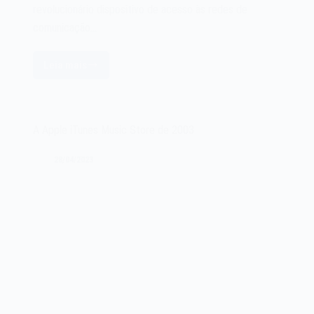
revolucionário dispositivo de acesso às redes de
comunicação…
Leia mais
O
Apple
AirPort
de
A Apple iTunes Music Store de 2003
1999
28/04/2023