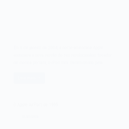
Em 6 de janeiro de 2004, a norte-americana Apple
anunciava a nova versão do seu revolucionário tocador
de música portátil, o iPod mini. Desenvolvido pela…
Leia mais
O
Apple
iPod
mini
O Apple AirPort de 1999
de
2004
21/07/2023