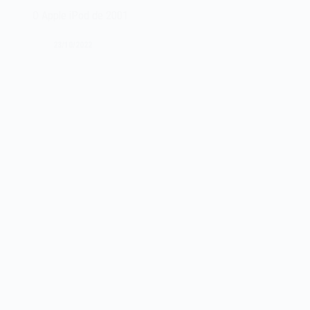
iPad
O Apple iPod de 2001
mini
de
23/10/2022
2012