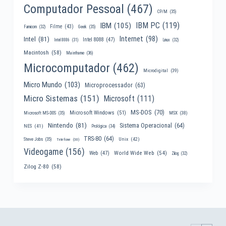
Computador Pessoal
(467)
CP/M
(35)
IBM PC
(119)
IBM
(105)
Filme
(43)
Famicom
(32)
Geek
(35)
Internet
(98)
Intel
(81)
Intel 8088
(47)
Intel 8086
(31)
Linux
(32)
Macintosh
(58)
Mainframe
(36)
Microcomputador
(462)
Microdigital
(39)
Micro Mundo
(103)
Microprocessador
(63)
Micro Sistemas
(151)
Microsoft
(111)
MS-DOS
(70)
Microsoft Windows
(51)
MSX
(38)
Microsoft MS-DOS
(35)
Nintendo
(81)
Sistema Operacional
(64)
NES
(41)
Prológica
(34)
TRS-80
(64)
Unix
(42)
Steve Jobs
(35)
Telefone
(30)
Videogame
(156)
World Wide Web
(54)
Web
(47)
Zilog
(32)
Zilog Z-80
(58)