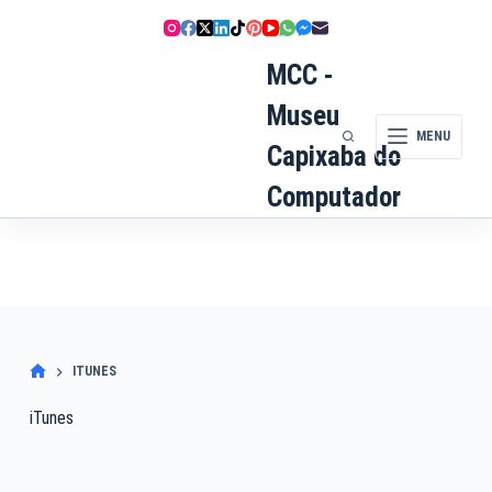
Pular
para
o
MCC -
conteúdo
Museu
MENU
Capixaba do
Computador
ITUNES
iTunes