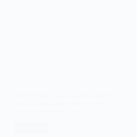
Em 05 de outubro de 2011, aos 56 anos, o icônico
Steve Jobs falecia, vítima de câncer pancreático.
Criado por pais adotivos e um dos…
Leia mais
O