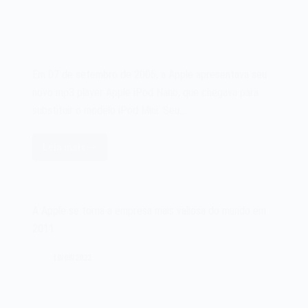
Em 07 de setembro de 2005, a Apple apresentava seu
novo mp3 player Apple iPod Nano, que chegava para
substituir o modelo iPod Mini. Seu…
Leia mais
O
mp3
player
Apple
A Apple se torna a empresa mais valiosa do mundo em
iPod
2011
Nano
de
10/08/2022
2005