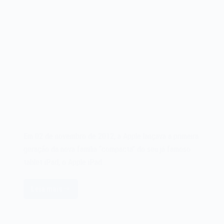
Em 02 de novembro de 2012, a Apple lançava a primeira
geração da nova família “compacta” do seu já famoso
tablet iPad, o Apple iPad…
Leia mais
O
tablet
Apple