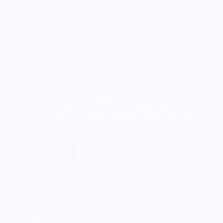
Em 14 de outubro de 1985, o programador dinamarquês
Bjarne Stroustrup publicava a primeira edição do livro A
Linguagem de Programação C++, que por muitos…
Leia mais
O
livro
A
Linguagem
O buscador de internet Archie de 1990
de
Programação
10/09/2025