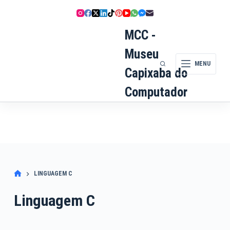
Pular
para
o
MCC -
conteúdo
Museu
MENU
Capixaba do
Computador
LINGUAGEM C
Linguagem C