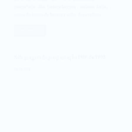
computação Alan Emtage lançava o sistema Archie, o
motor de busca de Internet antes dos motores…
Leia mais
O
buscador
de
internet
A linguagem de programação PHP de 1995
Archie
de
08/06/2025
1990