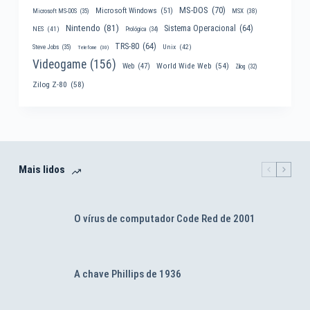
MS-DOS
(70)
Microsoft Windows
(51)
MSX
(38)
Microsoft MS-DOS
(35)
Nintendo
(81)
Sistema Operacional
(64)
NES
(41)
Prológica
(34)
TRS-80
(64)
Unix
(42)
Steve Jobs
(35)
Telefone
(30)
Videogame
(156)
World Wide Web
(54)
Web
(47)
Zilog
(32)
Zilog Z-80
(58)
Mais lidos
O vírus de computador Code Red de 2001
A chave Phillips de 1936