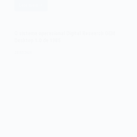
Leia mais
O
Microsoft
Visual
Basic
O sistema operacional Digital Research GEM
de
Desktop 1.0 de 1985
1991
28/02/2023