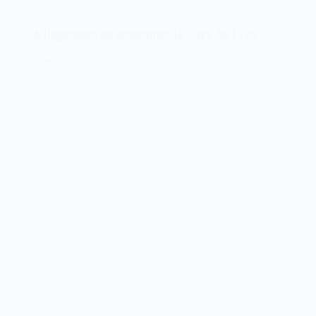
DEC
PDP-
A linguagem de programação Java de 1995
7
de
23/05/2023
1964