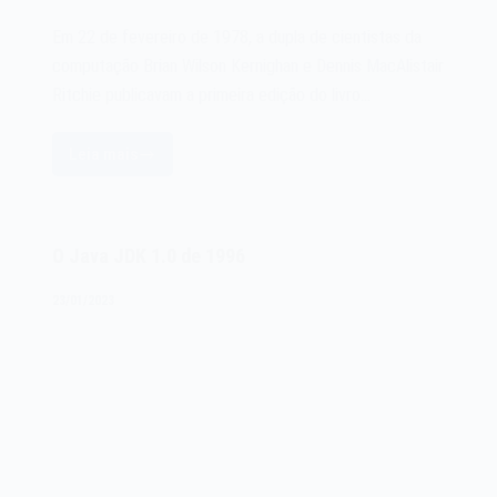
Em 22 de fevereiro de 1978, a dupla de cientistas da
computação Brian Wilson Kernighan e Dennis MacAlistair
Ritchie publicavam a primeira edição do livro…
Leia mais
O
livro
A
Linguagem
O Java JDK 1.0 de 1996
de
Programação
23/01/2023
C
de
1978