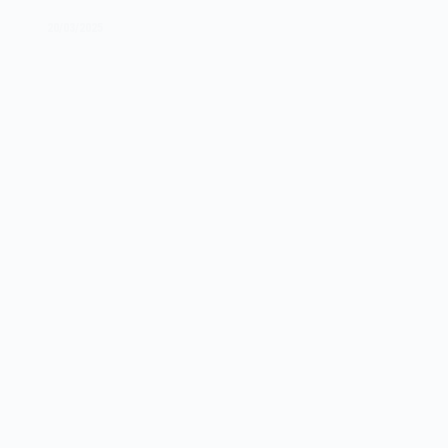
PHP
de
20/03/2025
1995