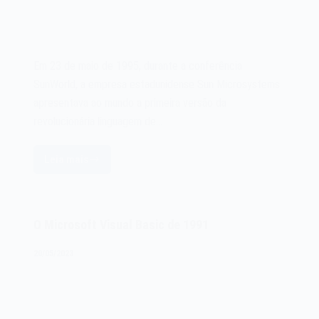
Em 23 de maio de 1995, durante a conferência
SunWorld, a empresa estadunidense Sun Microsystems
apresentava ao mundo a primeira versão da
revolucionária linguagem de…
Leia mais
A
linguagem
de
programação
O Microsoft Visual Basic de 1991
Java
de
20/05/2023
1995