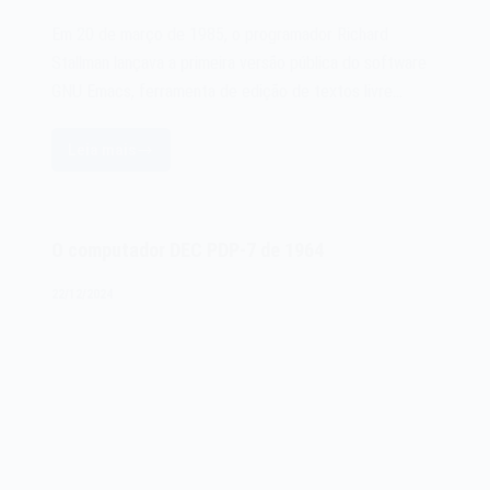
Em 20 de março de 1985, o programador Richard
Stallman lançava a primeira versão pública do software
GNU Emacs, ferramenta de edição de textos livre…
Leia mais
O
software
GNU
Emacs
O computador DEC PDP-7 de 1964
de
1985
22/12/2024