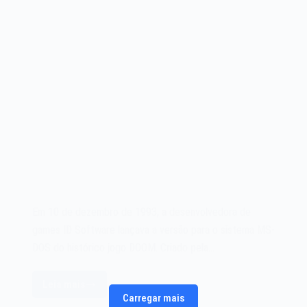
Em 10 de dezembro de 1993, a desenvolvedora de
games ID Software lançava a versão para o sistema MS-
DOS do histórico jogo DOOM. Criado pela…
Leia mais
O
Carregar mais