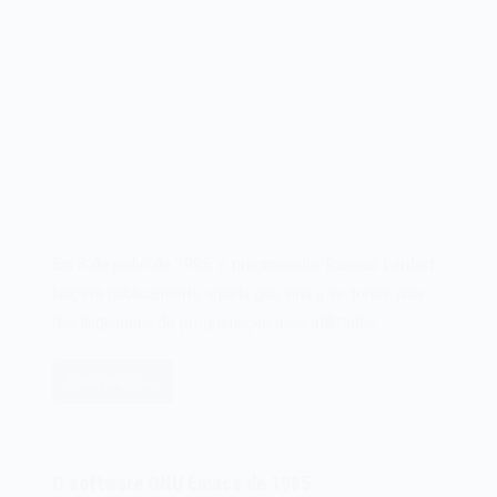
Em 8 de junho de 1995, o programador Rasmus Lerdorf
lançava publicamente aquela que viria a se tornar uma
das linguagens de programação mais utilizadas…
Leia mais
A
linguagem
de
programação
O software GNU Emacs de 1985