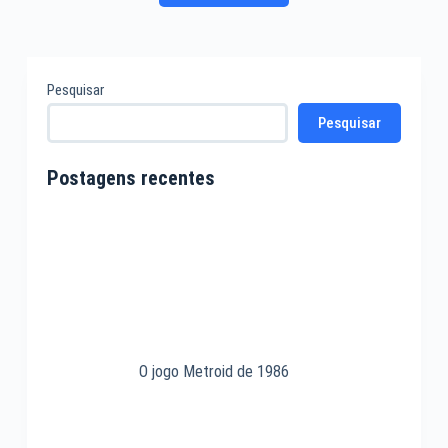
jogo
DOOM
de
1993
Pesquisar
Pesquisar
Postagens recentes
O jogo Metroid de 1986