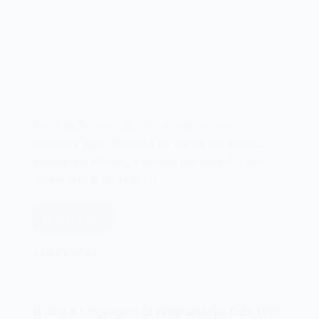
Em 28 de fevereiro de 1985, a empresa norte-
americana Digital Research Inc lançava seu Graphics
Environment Manager, o sistema operacional Digital
Research GEM Desktop 1.0,…
Leia mais
O
sistema
2 COMENTÁRIOS
operacional
Digital
Research
O livro A Linguagem de Programação C de 1978
GEM