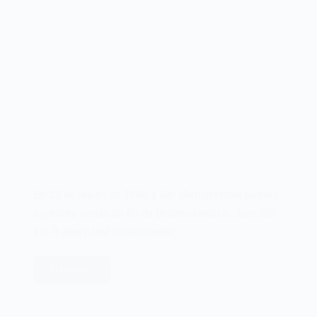
Em 23 de janeiro de 1996, a Sun Microsystems liberava
a primeira versão do Kit de Desenvolvimento Java JDK
1.0. O Java é uma revolucionária…
Leia mais
O
Java
JDK