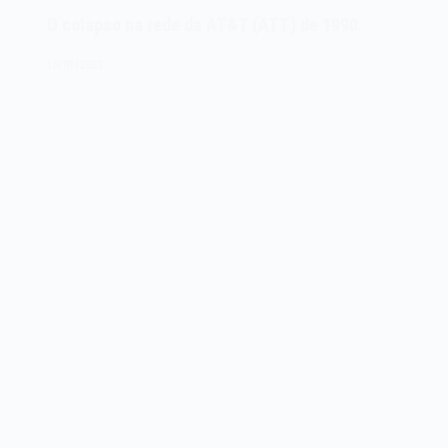
1.0
O colapso na rede da AT&T (ATT) de 1990
de
1996
15/01/2023