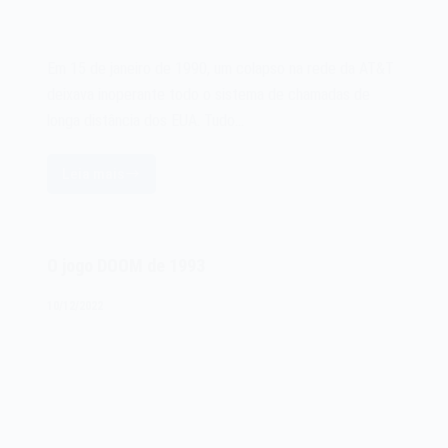
Em 15 de janeiro de 1990, um colapso na rede da AT&T
deixava inoperante todo o sistema de chamadas de
longa distância dos EUA. Tudo…
Leia mais
O
colapso
na
rede
O jogo DOOM de 1993
da
AT&T
10/12/2022
(ATT)
de
1990