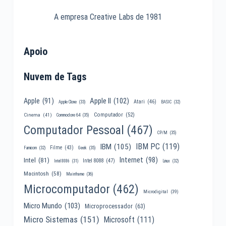
A empresa Creative Labs de 1981
Apoio
Nuvem de Tags
Apple II
(102)
Apple
(91)
Atari
(46)
Apple Clone
(33)
BASIC
(32)
Computador
(52)
Cinema
(41)
Commodore 64
(35)
Computador Pessoal
(467)
CP/M
(35)
IBM PC
(119)
IBM
(105)
Filme
(43)
Famicom
(32)
Geek
(35)
Internet
(98)
Intel
(81)
Intel 8088
(47)
Intel 8086
(31)
Linux
(32)
Macintosh
(58)
Mainframe
(36)
Microcomputador
(462)
Microdigital
(39)
Micro Mundo
(103)
Microprocessador
(63)
Micro Sistemas
(151)
Microsoft
(111)