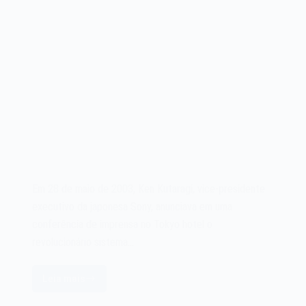
Em 28 de maio de 2003, Ken Kutaragi, vice-presidente
executivo da japonesa Sony, anunciava em uma
conferência de imprensa no Tokyo hotel o
revolucionário sistema…
Leia mais
O
videogame