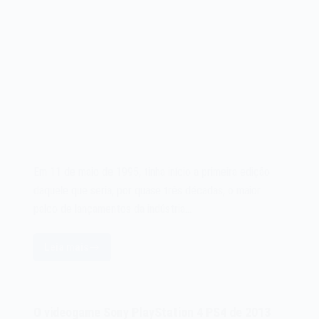
Em 11 de maio de 1995, tinha início a primeira edição
daquele que seria, por quase três décadas, o maior
palco de lançamentos da indústria…
Leia mais
A
Electronic
Entertainment
Expo
O videogame Sony PlayStation 4 PS4 de 2013