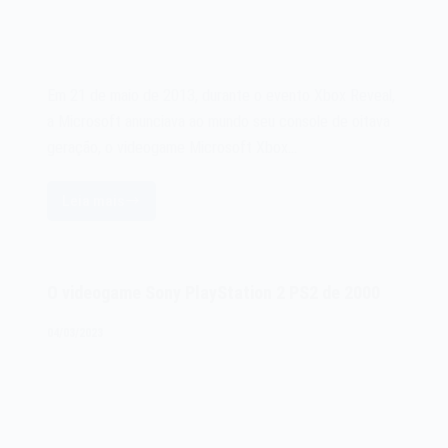
Em 21 de maio de 2013, durante o evento Xbox Reveal,
a Microsoft anunciava ao mundo seu console de oitava
geração, o videogame Microsoft Xbox…
Leia mais
O
videogame
Microsoft
Xbox
O videogame Sony PlayStation 2 PS2 de 2000
One
de
04/03/2023
2013