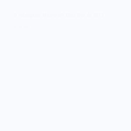
Sony
PSX
O videogame Microsoft Xbox One de 2013
de
2003
21/05/2023