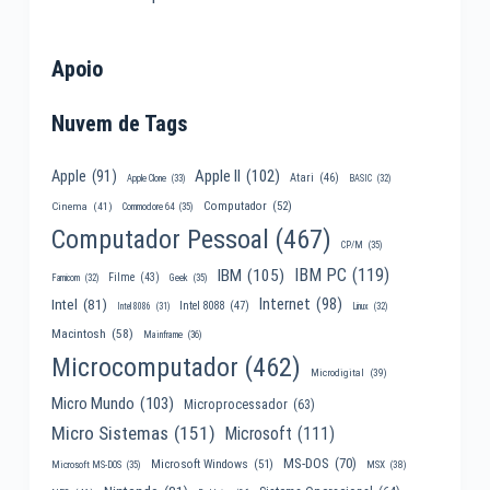
Apoio
Nuvem de Tags
Apple II
(102)
Apple
(91)
Atari
(46)
Apple Clone
(33)
BASIC
(32)
Computador
(52)
Cinema
(41)
Commodore 64
(35)
Computador Pessoal
(467)
CP/M
(35)
IBM PC
(119)
IBM
(105)
Filme
(43)
Famicom
(32)
Geek
(35)
Internet
(98)
Intel
(81)
Intel 8088
(47)
Intel 8086
(31)
Linux
(32)
Macintosh
(58)
Mainframe
(36)
Microcomputador
(462)
Microdigital
(39)
Micro Mundo
(103)
Microprocessador
(63)
Micro Sistemas
(151)
Microsoft
(111)
MS-DOS
(70)
Microsoft Windows
(51)
MSX
(38)
Microsoft MS-DOS
(35)