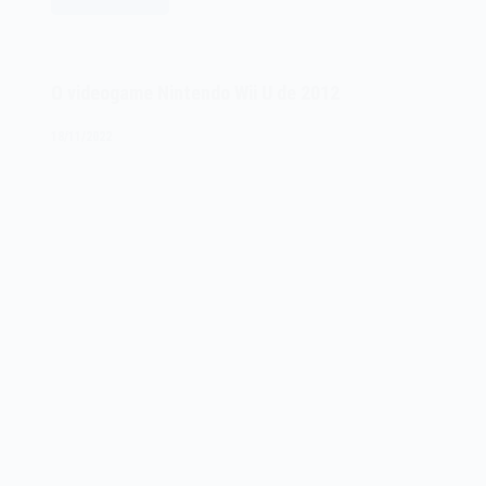
O
videogame
Sony
PlayStation
O videogame Nintendo Wii U de 2012
2
PS2
18/11/2022
de
2000