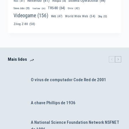
Nintendo
(81)
Sistema Operacional
(64)
NES
(41)
Prológica
(34)
TRS-80
(64)
Unix
(42)
Steve Jobs
(35)
Telefone
(30)
Videogame
(156)
World Wide Web
(54)
Web
(47)
Zilog
(32)
Zilog Z-80
(58)
Mais lidos
O vírus de computador Code Red de 2001
A chave Phillips de 1936
A National Science Foundation Network NSFNET