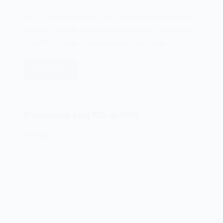
Em 15 de novembro de 2013, a japonesa Sony lançava
seu novo console da família PlayStation, o videogame
Sony PlayStation 4. Quarto membro da família…
Leia mais
O
videogame
Sony
PlayStation
O videogame Sony PSX de 2003
4
PS4
28/05/2023
de
2013