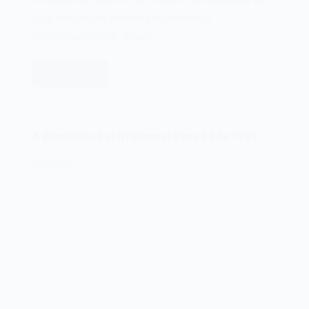
oficialmente o DirectX, um conjunto de bibliotecas de
programação que prometia revolucionar o
desenvolvimento de games…
Leia mais
O
Microsoft
DirectX
de
A Electronic Entertainment Expo E3 de 1995
1995
11/05/2025