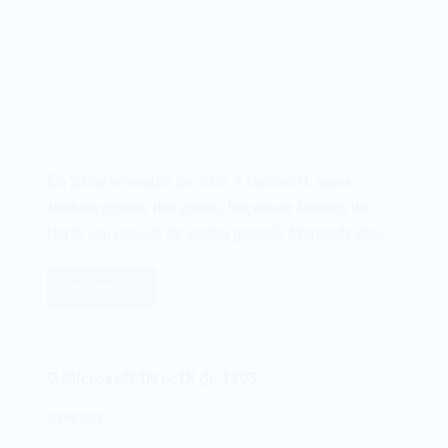
Em 22 de novembro de 2005, a Microsoft, agora
também gigante dos games, lançava na América do
Norte seu console de sétima geração Microsoft Xbox…
Leia mais
O
videogame
Microsoft
Xbox
O Microsoft DirectX de 1995
360
de
30/09/2025
2005