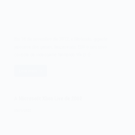
Em 18 de novembro de 2012, a Nintendo, gigante
japonesa dos games, lançava nos EUA o seu novo
console de videogame Nintendo Wii U. O…
Leia mais
O
videogame
Nintendo
Wii
A Microsoft Xbox Live de 2002
U
de
15/11/2022
2012