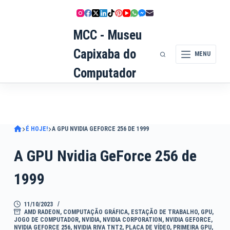
Pular
para
MCC - Museu
o
conteúdo
Capixaba do
MENU
Computador
É HOJE!
A GPU NVIDIA GEFORCE 256 DE 1999
A GPU Nvidia GeForce 256 de
1999
11/10/2023
AMD RADEON
,
COMPUTAÇÃO GRÁFICA
,
ESTAÇÃO DE TRABALHO
,
GPU
,
JOGO DE COMPUTADOR
,
NVIDIA
,
NVIDIA CORPORATION
,
NVIDIA GEFORCE
,
NVIDIA GEFORCE 256
,
NVIDIA RIVA TNT2
,
PLACA DE VÍDEO
,
PRIMEIRA GPU
,