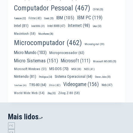
Computador Pessoal
(467)
CP/M
(35)
IBM PC
(119)
IBM
(105)
Filme
(43)
Famicom
(32)
Geek
(35)
Internet
(98)
Intel
(81)
Intel 8088
(47)
Intel 8086
(31)
Linux
(32)
Macintosh
(58)
Mainframe
(36)
Microcomputador
(462)
Microdigital
(39)
Micro Mundo
(103)
Microprocessador
(63)
Micro Sistemas
(151)
Microsoft
(111)
Microsoft MS-DOS
(35)
MS-DOS
(70)
Microsoft Windows
(51)
MSX
(38)
NES
(41)
Nintendo
(81)
Sistema Operacional
(64)
Prológica
(34)
Steve Jobs
(35)
Videogame
(156)
TRS-80
(64)
Web
(47)
Unix
(42)
Telefone
(30)
World Wide Web
(54)
Zilog Z-80
(58)
Zilog
(32)
Mais lidos