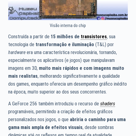
Visão interna do chip
Construída a partir de
15 milhões de
transistores
, sua
tecnologia de
transformação e iluminação
(T&L) por
hardware
era uma característica revolucionária, tornando,
especialmente os aplicativos (e jogos) que manipulavam
imagens em 3D,
muito mais rápidos e com imagens muito
mais realistas
, melhorando significativamente a qualidade
dos games, enquanto oferecia um desempenho gráfico inédito
na época, muito superior ao dos seus concorrentes.
A GeForce 256 também introduziu o recurso de
shaders
programáveis, permitindo a criação de efeitos gráficos
personalizados nos jogos, o que
abriria o caminho para uma
gama mais ampla de efeitos visuais
, desde sombras
dinâmicas até os reflexos em tempo real da atualidade.