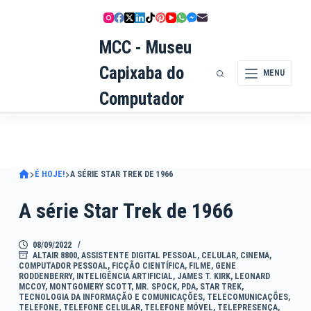
Pular
para
MCC - Museu
o
conteúdo
Capixaba do
MENU
Computador
É HOJE!
A SÉRIE STAR TREK DE 1966
A série Star Trek de 1966
08/09/2022
ALTAIR 8800
,
ASSISTENTE DIGITAL PESSOAL
,
CELULAR
,
CINEMA
,
COMPUTADOR PESSOAL
,
FICÇÃO CIENTÍFICA
,
FILME
,
GENE
RODDENBERRY
,
INTELIGÊNCIA ARTIFICIAL
,
JAMES T. KIRK
,
LEONARD
MCCOY
,
MONTGOMERY SCOTT
,
MR. SPOCK
,
PDA
,
STAR TREK
,
TECNOLOGIA DA INFORMAÇÃO E COMUNICAÇÕES
,
TELECOMUNICAÇÕES
,
TELEFONE
,
TELEFONE CELULAR
,
TELEFONE MÓVEL
,
TELEPRESENÇA
,