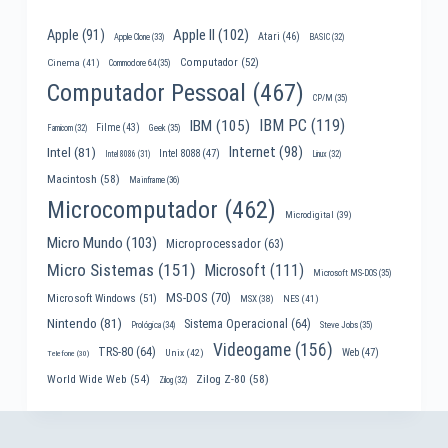
Apple II
(102)
Apple
(91)
Atari
(46)
Apple Clone
(33)
BASIC
(32)
Computador
(52)
Cinema
(41)
Commodore 64
(35)
Computador Pessoal
(467)
CP/M
(35)
IBM PC
(119)
IBM
(105)
Filme
(43)
Famicom
(32)
Geek
(35)
Internet
(98)
Intel
(81)
Intel 8088
(47)
Intel 8086
(31)
Linux
(32)
Macintosh
(58)
Mainframe
(36)
Microcomputador
(462)
Microdigital
(39)
Micro Mundo
(103)
Microprocessador
(63)
Micro Sistemas
(151)
Microsoft
(111)
Microsoft MS-DOS
(35)
MS-DOS
(70)
Microsoft Windows
(51)
MSX
(38)
NES
(41)
Nintendo
(81)
Sistema Operacional
(64)
Prológica
(34)
Steve Jobs
(35)
Videogame
(156)
TRS-80
(64)
Web
(47)
Unix
(42)
Telefone
(30)
World Wide Web
(54)
Zilog Z-80
(58)
Zilog
(32)