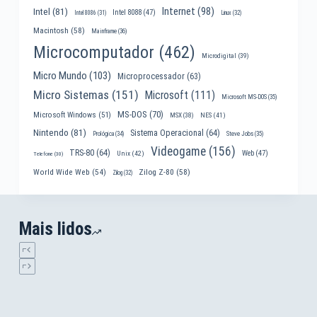
Internet
(98)
Intel
(81)
Intel 8088
(47)
Intel 8086
(31)
Linux
(32)
Macintosh
(58)
Mainframe
(36)
Microcomputador
(462)
Microdigital
(39)
Micro Mundo
(103)
Microprocessador
(63)
Micro Sistemas
(151)
Microsoft
(111)
Microsoft MS-DOS
(35)
MS-DOS
(70)
Microsoft Windows
(51)
MSX
(38)
NES
(41)
Nintendo
(81)
Sistema Operacional
(64)
Prológica
(34)
Steve Jobs
(35)
Videogame
(156)
TRS-80
(64)
Web
(47)
Unix
(42)
Telefone
(30)
World Wide Web
(54)
Zilog Z-80
(58)
Zilog
(32)
Mais lidos