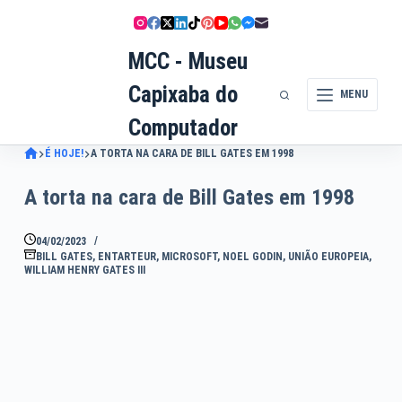
Pular
para
MCC - Museu
o
conteúdo
Capixaba do
MENU
Computador
É HOJE!
A TORTA NA CARA DE BILL GATES EM 1998
A torta na cara de Bill Gates em 1998
04/02/2023
BILL GATES
,
ENTARTEUR
,
MICROSOFT
,
NOEL GODIN
,
UNIÃO EUROPEIA
,
WILLIAM HENRY GATES III