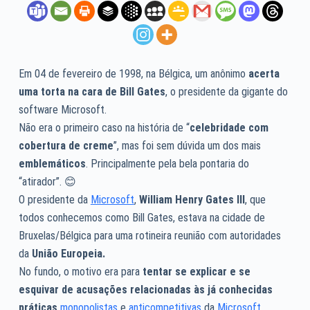
Em 04 de fevereiro de 1998, na Bélgica, um anônimo
acerta
uma torta na cara de Bill Gates
, o presidente da gigante do
software Microsoft.
Não era o primeiro caso na história de “
celebridade com
cobertura de creme
”, mas foi sem dúvida um dos mais
emblemáticos
. Principalmente pela bela pontaria do
“atirador”. 😊
O presidente da
Microsoft
,
William Henry Gates III
, que
todos conhecemos como Bill Gates, estava na cidade de
Bruxelas/Bélgica para uma rotineira reunião com autoridades
da
União Europeia.
No fundo, o motivo era para
tentar se explicar e se
esquivar de acusações relacionadas às já conhecidas
práticas
monopolistas
e
anticompetitivas
da
Microsoft
.