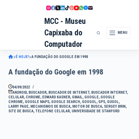
Pular
para
MCC - Museu
o
conteúdo
Capixaba do
MENU
Computador
É HOJE!
A FUNDAÇÃO DO GOOGLE EM 1998
A fundação do Google em 1998
04/09/2022
ANDROID
,
BUSCADOR
,
BUSCADOR DE INTERNET
,
BUSCADOR INTERNET
,
CELULAR
,
CHROME
,
EDWARD KASNER
,
GMAIL
,
GOOGLE
,
GOOGLE
CHROME
,
GOOGLE MAPS
,
GOOGLE SEARCH
,
GOOGOL
,
GPS
,
GUGOL
,
LARRY PAGE
,
MECANISMOS DE BUSCA
,
MOTOR DE BUSCA
,
SERGEY BRIN
,
SITE DE BUSCA
,
TELEFONE CELULAR
,
UNIVERSIDADE DE STANFORD