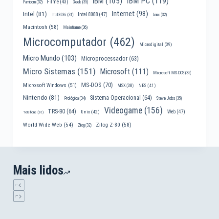
IBM PC
(119)
IBM
(105)
Filme
(43)
Famicom
(32)
Geek
(35)
Internet
(98)
Intel
(81)
Intel 8088
(47)
Intel 8086
(31)
Linux
(32)
Macintosh
(58)
Mainframe
(36)
Microcomputador
(462)
Microdigital
(39)
Micro Mundo
(103)
Microprocessador
(63)
Micro Sistemas
(151)
Microsoft
(111)
Microsoft MS-DOS
(35)
MS-DOS
(70)
Microsoft Windows
(51)
MSX
(38)
NES
(41)
Nintendo
(81)
Sistema Operacional
(64)
Prológica
(34)
Steve Jobs
(35)
Videogame
(156)
TRS-80
(64)
Web
(47)
Unix
(42)
Telefone
(30)
World Wide Web
(54)
Zilog Z-80
(58)
Zilog
(32)
Mais lidos