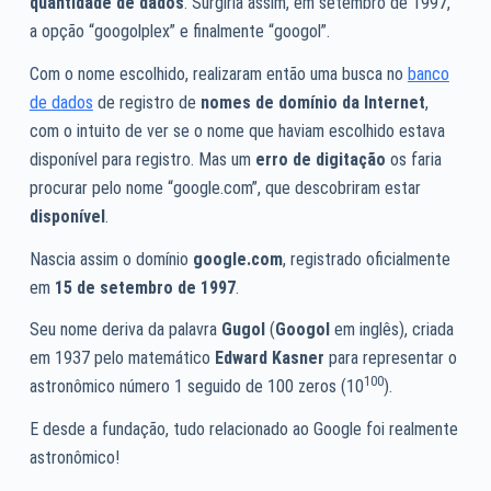
quantidade de dados
. Surgiria assim, em setembro de 1997,
a opção “googolplex” e finalmente “googol”.
Com o nome escolhido, realizaram então uma busca no
banco
de dados
de registro de
nomes de domínio da Internet
,
com o intuito de ver se o nome que haviam escolhido estava
disponível para registro. Mas um
erro de digitação
os faria
procurar pelo nome “google.com”, que descobriram estar
disponível
.
Nascia assim o domínio
google.com
, registrado oficialmente
em
15 de setembro de 1997
.
Seu nome deriva da palavra
Gugol
(
Googol
em inglês), criada
em 1937 pelo matemático
Edward Kasner
para representar o
100
astronômico número 1 seguido de 100 zeros (10
).
E desde a fundação, tudo relacionado ao Google foi realmente
astronômico!