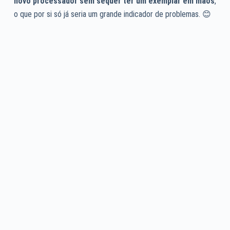
novo processador sem sequer ter um exemplar em mãos
,
o que por si só já seria um grande indicador de problemas. 😊