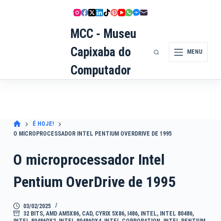
Pular
para
o
MCC - Museu
conteúdo
Capixaba do
MENU
Computador
É HOJE!
O MICROPROCESSADOR INTEL PENTIUM OVERDRIVE DE 1995
O microprocessador Intel
Pentium OverDrive de 1995
03/02/2025
32 BITS
,
AMD AM5X86
,
CAD
,
CYRIX 5X86
,
I486
,
INTEL
,
INTEL 80486
,
INTEL 80486DX2
,
INTEL 80486DX4
,
INTEL CORPORATION
,
INTEL PENTIUM
,