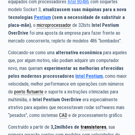
equipados com processadores
Intel 80486
com soquetes
modelo Socket 3,
atualizassem suas máquinas para a nova
tecnologias
Pentium
(sem a necessidade de substituir a
placa-mãe)
, o
microprocessador
de 32bits
Intel Pentium
OverDrive
foi uma aposta da empresa para fazer frente ao
mercado concorrente, repleto de modelos 486 “bombados”.
Colocando-se como uma
alternativa econômica
para aqueles
que, por algum motivo, não podiam adquirir um computador
novo, mas queriam
experimentar as melhorias oferecidas
pelos modernos processadores
Intel Pentium
, como maior
velocidade, melhor performance em operações com números
de
ponto flutuante
e suporte a instruções otimizadas para
multimídia, o
Intel Pentium OverDrive
era especialmente
atrativo para aqueles que necessitavam rodar softwares mais
“pesados”, como sistemas
CAD
e de processamento gráfico.
Construído a partir de
3,2milhões de
transistores
, sua
primeira geração contou com modelos com velocidades de