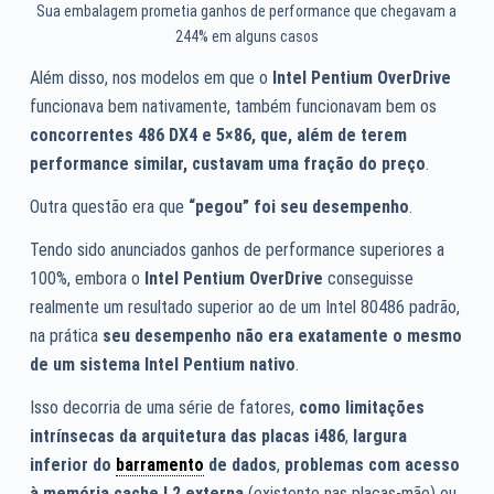
Sua embalagem prometia ganhos de performance que chegavam a
244% em alguns casos
Além disso, nos modelos em que o
Intel Pentium
OverDrive
funcionava bem nativamente, também funcionavam bem os
concorrentes 486 DX4 e 5×86, que, além de terem
performance similar, custavam uma fração do preço
.
Outra questão era que
“pegou” foi seu desempenho
.
Tendo sido anunciados ganhos de performance superiores a
100%, embora o
Intel Pentium OverDrive
conseguisse
realmente um resultado superior ao de um Intel 80486 padrão,
na prática
seu desempenho não era exatamente o mesmo
de um sistema Intel Pentium nativo
.
Isso decorria de uma série de fatores,
como limitações
intrínsecas da arquitetura das placas i486
,
largura
inferior do
barramento
de dados
,
problemas com acesso
à memória cache L2 externa
(existente nas placas-mãe) ou