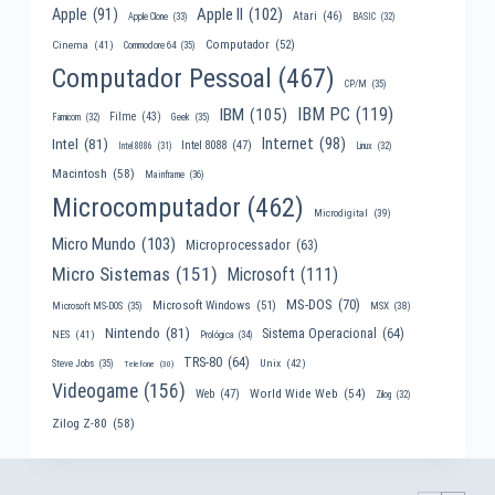
Apple II
(102)
Apple
(91)
Atari
(46)
Apple Clone
(33)
BASIC
(32)
Computador
(52)
Cinema
(41)
Commodore 64
(35)
Computador Pessoal
(467)
CP/M
(35)
IBM PC
(119)
IBM
(105)
Filme
(43)
Famicom
(32)
Geek
(35)
Internet
(98)
Intel
(81)
Intel 8088
(47)
Intel 8086
(31)
Linux
(32)
Macintosh
(58)
Mainframe
(36)
Microcomputador
(462)
Microdigital
(39)
Micro Mundo
(103)
Microprocessador
(63)
Micro Sistemas
(151)
Microsoft
(111)
MS-DOS
(70)
Microsoft Windows
(51)
MSX
(38)
Microsoft MS-DOS
(35)
Nintendo
(81)
Sistema Operacional
(64)
NES
(41)
Prológica
(34)
TRS-80
(64)
Unix
(42)
Steve Jobs
(35)
Telefone
(30)
Videogame
(156)
World Wide Web
(54)
Web
(47)
Zilog
(32)
Zilog Z-80
(58)