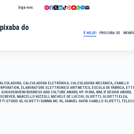
Siga-nos:
pixaba do
É HOJE!
PROCURA-SE
MEMÓR
ALCULADORA
,
CALCULADORA ELETRÔNICA
,
CALCULADORA MECÂNICA
,
CAMILLO
ORPORATION
,
ELABORATORE ELETTRONICO ARITMETICO
,
ESCOLA DE FÁBRICA
,
ETT
,
GUGGHENHEIM BUSINESS AND CULTURE AWARD
,
HP-9100A
,
IBM
,
IF DESIGN AWARD
,
ESCREVER
,
MARCELLO NIZZOLI
,
MICHELE DE LUCCHI
,
OLIVETTI
,
OLIVETTI ELEA
,
TTI STUDIO 42
,
OLIVETTI SUMMA MC 4S
,
SAMUEL DAVID CAMILLO OLIVETTI
,
TELEC