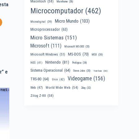
Macintosh
(58)
Mainframe
(36)
esta
Microcomputador
(462)
Micro Mundo
(103)
Microdigital
(39)
Microprocessador
(63)
Micro Sistemas
(151)
Microsoft
(111)
Microsoft MS-DOS
(35)
MS-DOS
(70)
Microsoft Windows
(51)
MSX
(38)
Nintendo
(81)
NES
(41)
Prológica
(34)
Sistema Operacional
(64)
r” e
Steve Jobs
(35)
Telefone
(30)
Videogame
(156)
TRS-80
(64)
Unix
(42)
World Wide Web
(54)
Web
(47)
Zilog
(32)
Zilog Z-80
(58)