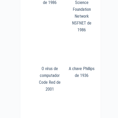
de 1986
Science
Foundation
Network
NSFNET de
1986
O vírus de
A chave Phillips
computador
de 1936
Code Red de
2001