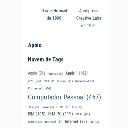
O site Hotmail
A empresa
de 1996
Creative Labs
de 1981
Apoio
Nuvem de Tags
Apple II
(102)
Apple
(91)
Apple Clone
(33)
Atari
(46)
Cinema
(41)
BASIC
(32)
Commodore 64
(35)
Computador
(52)
Computador Pessoal
(467)
Filme
(43)
CP/M
(35)
Famicom
(32)
Geek
(35)
IBM PC
(119)
IBM
(105)
Intel
(81)
Internet
(98)
Intel 8088
(47)
Intel 8086
(31)
Linux
(32)