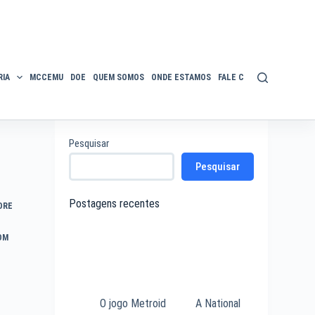
IA
MCCEMU
DOE
QUEM SOMOS
ONDE ESTAMOS
FALE CONOSCO
POLÍTIC
Pesquisar
Pesquisar
Postagens recentes
ORE
OM
O jogo Metroid
A National