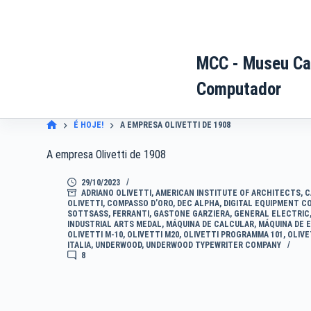
Pular
para
o
MCC - Museu Ca
conteúdo
Computador
É HOJE!
A EMPRESA OLIVETTI DE 1908
A empresa Olivetti de 1908
29/10/2023
ADRIANO OLIVETTI
,
AMERICAN INSTITUTE OF ARCHITECTS
,
C
OLIVETTI
,
COMPASSO D’ORO
,
DEC ALPHA
,
DIGITAL EQUIPMENT C
SOTTSASS
,
FERRANTI
,
GASTONE GARZIERA
,
GENERAL ELECTRIC
INDUSTRIAL ARTS MEDAL
,
MÁQUINA DE CALCULAR
,
MÁQUINA DE 
OLIVETTI M-10
,
OLIVETTI M20
,
OLIVETTI PROGRAMMA 101
,
OLIVE
ITALIA
,
UNDERWOOD
,
UNDERWOOD TYPEWRITER COMPANY
8