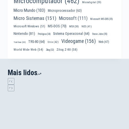
Microcomputador
(462)
Microdigital
(39)
Micro Mundo
(103)
Microprocessador
(63)
Micro Sistemas
(151)
Microsoft
(111)
Microsoft MS-DOS
(35)
MS-DOS
(70)
Microsoft Windows
(51)
MSX
(38)
NES
(41)
Nintendo
(81)
Sistema Operacional
(64)
Prológica
(34)
Steve Jobs
(35)
Videogame
(156)
TRS-80
(64)
Web
(47)
Unix
(42)
Telefone
(30)
World Wide Web
(54)
Zilog Z-80
(58)
Zilog
(32)
Mais lidos