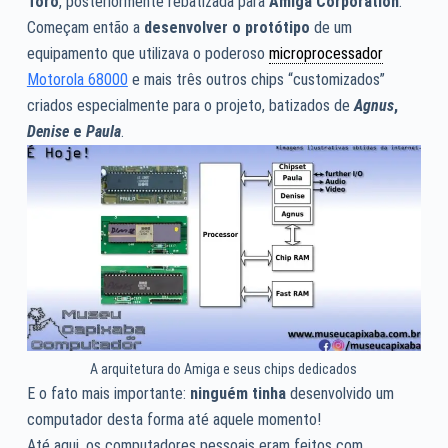
Toro
, posteriormente rebatizada para
Amiga Corporation
.
Começam então a
desenvolver o protótipo
de um
equipamento que utilizava o poderoso
microprocessador
Motorola 68000
e mais três outros chips “customizados”
criados especialmente para o projeto, batizados de
Agnus
,
Denise
e
Paula
.
A arquitetura do Amiga e seus chips dedicados
E o fato mais importante:
ninguém tinha
desenvolvido um
computador desta forma até aquele momento!
Até aqui, os computadores pessoais eram feitos com