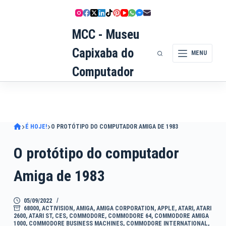
Pular
para
MCC - Museu
o
conteúdo
Capixaba do
MENU
Computador
É HOJE!
O PROTÓTIPO DO COMPUTADOR AMIGA DE 1983
O protótipo do computador
Amiga de 1983
05/09/2022
68000
,
ACTIVISION
,
AMIGA
,
AMIGA CORPORATION
,
APPLE
,
ATARI
,
ATARI
2600
,
ATARI ST
,
CES
,
COMMODORE
,
COMMODORE 64
,
COMMODORE AMIGA
1000
,
COMMODORE BUSINESS MACHINES
,
COMMODORE INTERNATIONAL
,