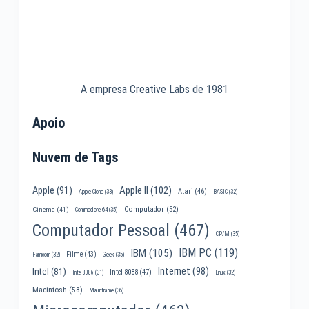
A empresa Creative Labs de 1981
Apoio
Nuvem de Tags
Apple II
(102)
Apple
(91)
Atari
(46)
Apple Clone
(33)
BASIC
(32)
Computador
(52)
Cinema
(41)
Commodore 64
(35)
Computador Pessoal
(467)
CP/M
(35)
IBM PC
(119)
IBM
(105)
Filme
(43)
Famicom
(32)
Geek
(35)
Internet
(98)
Intel
(81)
Intel 8088
(47)
Intel 8086
(31)
Linux
(32)
Macintosh
(58)
Mainframe
(36)