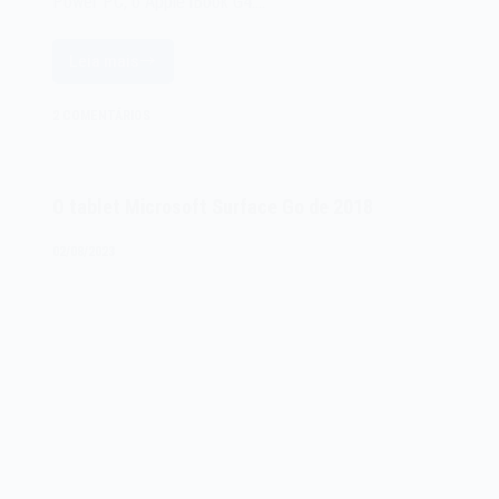
Power PC, o Apple iBook G4.…
Leia mais
O
Apple
2 COMENTÁRIOS
iBook
G4
de
O tablet Microsoft Surface Go de 2018
2003
02/08/2023