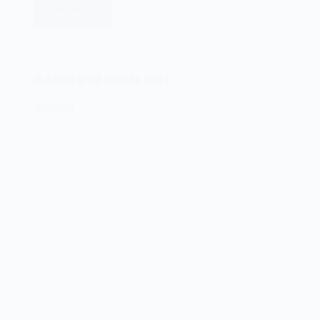
Leia mais
O
sistema
operacional
Apple
O Apple iPod mini de 2004
Mac
System
06/01/2024
Software
Mac
OS
de
1984