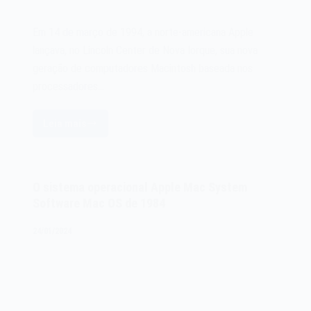
Em 14 de março de 1994, a norte-americana Apple
lançava, no Lincoln Center de Nova Iorque, sua nova
geração de computadores Macintosh baseada nos
processadores…
Leia mais
O
microcomputador
Apple
Power
O sistema operacional Apple Mac System
Macintosh
Software Mac OS de 1984
de
1994
24/01/2024