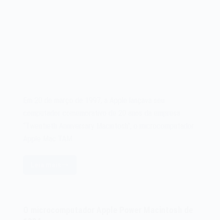
Em 20 de março de 1997, a Apple lançava seu
computador comemorativo de 20 anos da empresa
“Twentieth Anniversary Macintosh”, o microcomputador
Apple Mac TAM.…
Leia mais
O
microcomputador
Apple
Mac
O microcomputador Apple Power Macintosh de
TAM