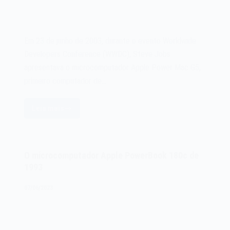
Em 23 de junho de 2003, durante o evento Worldwide
Developers Conference (WWDC), Steve Jobs
apresentava o microcomputador Apple Power Mac G5,
primeiro computador de…
Leia mais
O
microcomputador
Apple
Power
O microcomputador Apple PowerBook 180c de
Mac
1993
G5
de
07/06/2023
2003