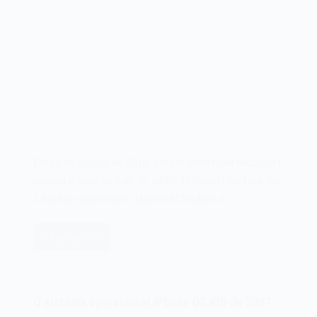
Em 02 de agosto de 2018, a norte-americana Microsoft
lançava o novo modelo de tablet Microsoft Surface Go.
A linha de dispositivos Microsoft Surface é…
Leia mais
O
tablet
Microsoft
Surface
O sistema operacional iPhone OS iOS de 2007
Go