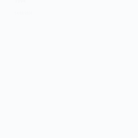
1994
20
anos
14/03/2024
de
1997