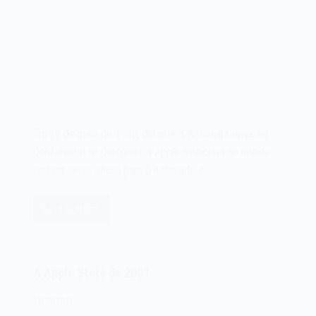
Em 19 de maio de 1980, durante a National Computer
Conference na Califórnia, a Apple anunciava ao mundo
seu sucessor oficial para o aclamado e…
Leia mais
O
microcomputador
Apple
III
A Apple Store de 2001
de
1980
15/05/2023