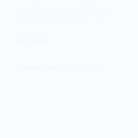
Em 29 de junho de 2007, a norte-americana Apple
lançava seu sistema operacional iPhone OS iOS para
dispositivos móveis. O iPhone OS é um sistema…
Leia mais
O
sistema
operacional
iPhone
O navegador Apple Safari 1.0 de 2003
OS
iOS
23/06/2023
de
2007