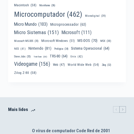
Macintosh
(58)
Mainframe
(36)
Microcomputador
(462)
Microdigital
(39)
Micro Mundo
(103)
Microprocessador
(63)
Micro Sistemas
(151)
Microsoft
(111)
MS-DOS
(70)
Microsoft Windows
(51)
MSX
(38)
Microsoft MS-DOS
(35)
Nintendo
(81)
Sistema Operacional
(64)
NES
(41)
Prológica
(34)
TRS-80
(64)
Unix
(42)
Steve Jobs
(35)
Telefone
(30)
Videogame
(156)
World Wide Web
(54)
Web
(47)
Zilog
(32)
Zilog Z-80
(58)
Mais lidos
O vírus de computador Code Red de 2001