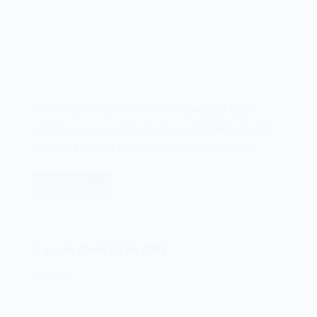
Em 6 de janeiro de 2004, a norte-americana Apple
anunciava a nova versão do seu revolucionário tocador
de música portátil, o iPod mini. Desenvolvido pela…
Leia mais
O
Apple
iPod
mini
O Apple iBook G4 de 2003
de
2004
22/10/2023