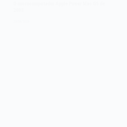
Safari
O microcomputador Apple Power Mac G5 de
1.0
2003
de
2003
23/06/2023