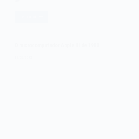
de…
Leia mais
O
microcomputador
Apple
PowerBook
O microcomputador Apple III de 1980
180c
de
19/05/2023
1993