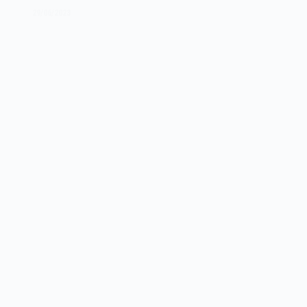
de
29/06/2023
2018