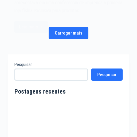
apresentava em uma conferência de imprensa a primeira
loja física exclusiva para produtos…
Leia mais
A
Carregar mais
Apple
Store
de
2001
Pesquisar
Pesquisar
Postagens recentes