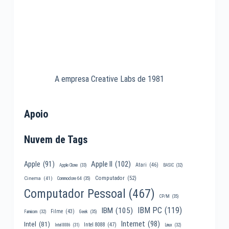
A empresa Creative Labs de 1981
Apoio
Nuvem de Tags
Apple II
(102)
Apple
(91)
Atari
(46)
Apple Clone
(33)
BASIC
(32)
Computador
(52)
Cinema
(41)
Commodore 64
(35)
Computador Pessoal
(467)
CP/M
(35)
IBM PC
(119)
IBM
(105)
Filme
(43)
Famicom
(32)
Geek
(35)
Internet
(98)
Intel
(81)
Intel 8088
(47)
Intel 8086
(31)
Linux
(32)