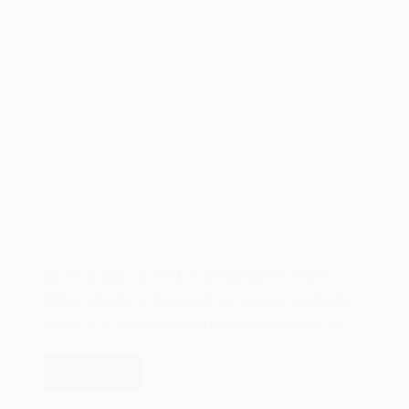
Em 19 de junho de 1984, os pesquisadores Robert
William Scheifler e James Gettys, lançavam a primeira
versão do X Window System para gerenciamento de…
Leia mais
O
X