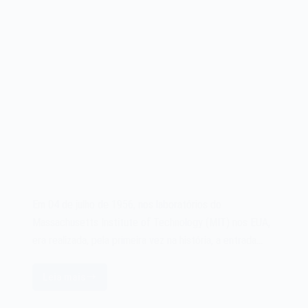
Em 04 de julho de 1956, nos laboratórios do
Massachusetts Institute of Technology (MIT) nos EUA,
era realizada, pela primeira vez na história, a entrada…
Leia mais
O
primeiro