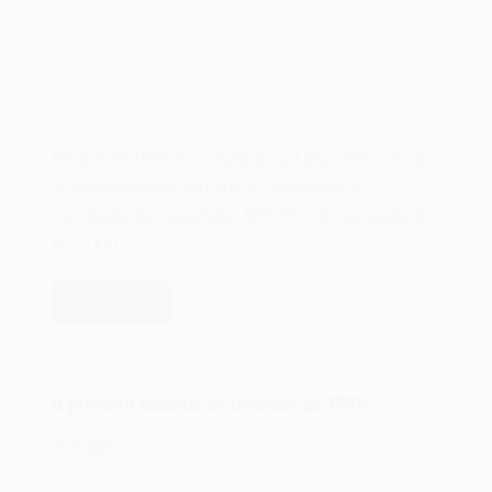
Em abril de 1956, era concluída, no Laboratório Lincoln
do Massachusetts Institute of Technology, a
construção do computador MIT TX-0. A concepção do
MIT TX-0…
Leia mais
O
computador
MIT
TX-
O primeiro domínio de Internet de 1985
0
de
15/03/2024
1956