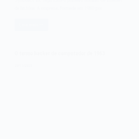
Symbolics Inc registrava o primeiro domínio de internet
da história. A empresa, formada em 1980 por…
Leia mais
O
primeiro
domínio
de
O termo hacker de computador de 1963
Internet
de
20/11/2023
1985