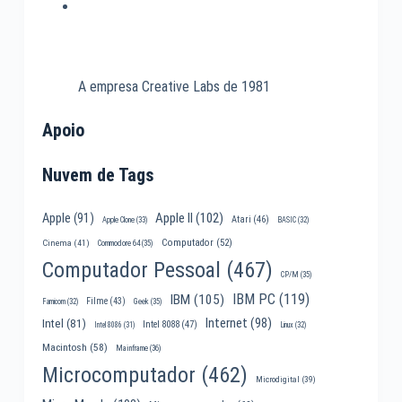
A empresa Creative Labs de 1981
Apoio
Nuvem de Tags
Apple II
(102)
Apple
(91)
Atari
(46)
Apple Clone
(33)
BASIC
(32)
Computador
(52)
Cinema
(41)
Commodore 64
(35)
Computador Pessoal
(467)
CP/M
(35)
IBM PC
(119)
IBM
(105)
Filme
(43)
Famicom
(32)
Geek
(35)
Internet
(98)
Intel
(81)
Intel 8088
(47)
Intel 8086
(31)
Linux
(32)
Macintosh
(58)
Mainframe
(36)
Microcomputador
(462)
Microdigital
(39)