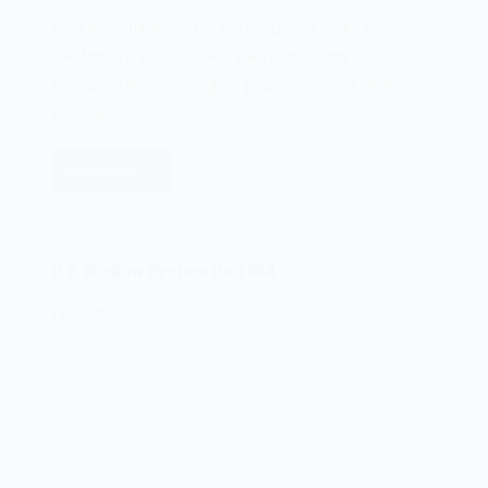
Em 1 de outubro de 1994, o pesquisador Tim Berners-
Lee fundaria o World Wide Web Consortium W3C,
instituição responsável pela padronização da World
Wide Web.…
Leia mais
O
World
Wide
Web
O X Window System de 1984
Consortium
W3C
19/06/2024
de
1994