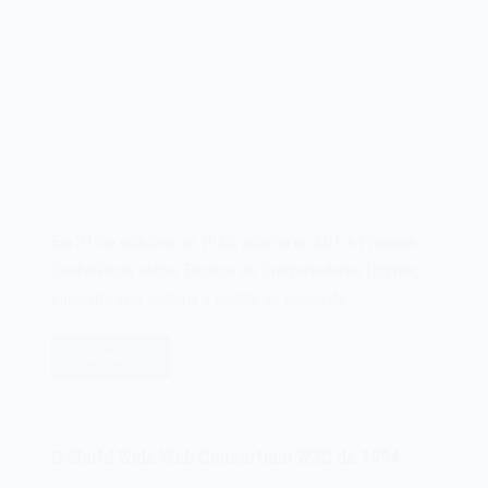
Em 31 de outubro de 1945, ocorria no MIT a Primeira
Conferência sobre Técnica de Computadores Digitais,
encontro que ajudaria a moldar as bases de…
Leia mais
A
Primeira
Conferência
sobre
O World Wide Web Consortium W3C de 1994
Técnica