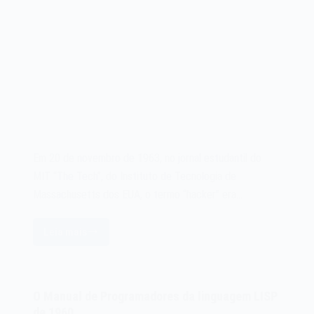
Em 20 de novembro de 1963, no jornal estudantil do
MIT “The Tech”, do Instituto de Tecnologia de
Massachusetts dos EUA, o termo “hacker” era…
Leia mais
O
termo
hacker
de
O Manual de Programadores da linguagem LISP
computador
de 1960