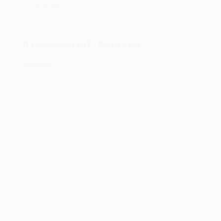
2 COMENTÁRIOS
Window
System
de
O computador MIT TX-0 de 1956
1984
06/04/2024