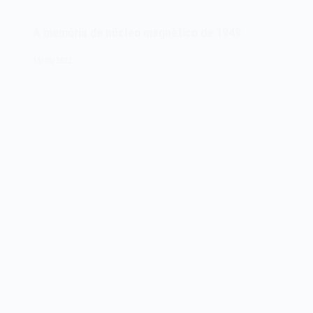
teclado
de
A memória de núcleo magnético de 1949
computador
de
15/06/2022
1956