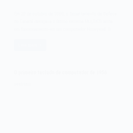
Em 30 de outubro de 2000, o Departamento de Defesa
do Canadá desligava o último sistema MULTICS ainda
em funcionamento em um computador Honeywell. O…
Leia mais
O
último
sistema
MULTICS
O primeiro teclado de computador de 1956
era
desativado
04/07/2022
em
2000