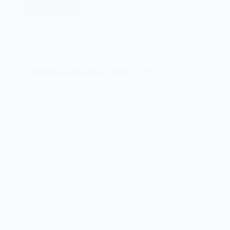
Leia mais
O
computador
2 COMENTÁRIOS
Apollo
Guidance
Computer
O sistema operacional UNIX de 1971
AGC
de
03/11/2022
1968