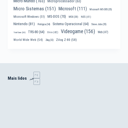
Micro Mundo
(103)
Microprocessador
(63)
Micro Sistemas
(151)
Microsoft
(111)
Microsoft MS-DOS
(35)
MS-DOS
(70)
Microsoft Windows
(51)
MSX
(38)
NES
(41)
Nintendo
(81)
Sistema Operacional
(64)
Prológica
(34)
Steve Jobs
(35)
Videogame
(156)
TRS-80
(64)
Web
(47)
Unix
(42)
Telefone
(30)
World Wide Web
(54)
Zilog Z-80
(58)
Zilog
(32)
Mais lidos