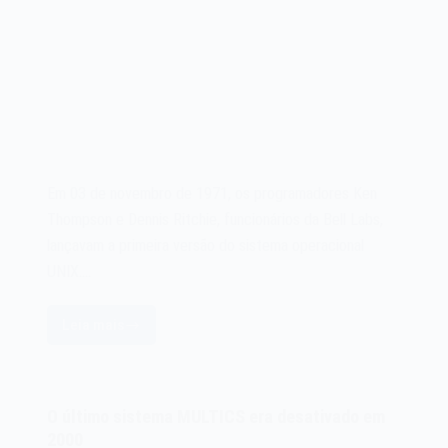
Em 03 de novembro de 1971, os programadores Ken
Thompson e Dennis Ritchie, funcionários da Bell Labs,
lançavam a primeira versão do sistema operacional
UNIX.…
Leia mais
O
sistema
operacional
UNIX
O último sistema MULTICS era desativado em
de
2000