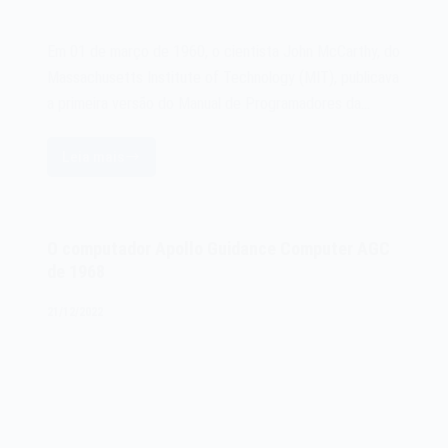
Em 01 de março de 1960, o cientista John McCarthy, do
Massachusetts Institute of Technology (MIT), publicava
a primeira versão do Manual de Programadores da…
Leia mais
O
Manual
de
Programadores
O computador Apollo Guidance Computer AGC
da
de 1968
linguagem
LISP
21/12/2022
de
1960