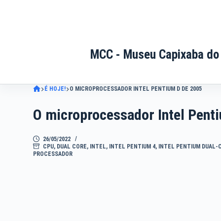
Pular
para
o
conteúdo
MCC - Museu Capixaba do
É HOJE!
O MICROPROCESSADOR INTEL PENTIUM D DE 2005
O microprocessador Intel Pent
26/05/2022
CPU
,
DUAL CORE
,
INTEL
,
INTEL PENTIUM 4
,
INTEL PENTIUM DUAL-
PROCESSADOR