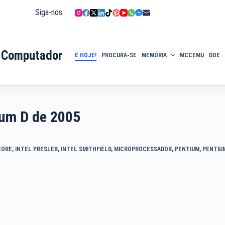
Siga-nos:
 Computador
É HOJE!
PROCURA-SE
MEMÓRIA
MCCEMU
DOE
ium D de 2005
CORE
,
INTEL PRESLER
,
INTEL SMITHFIELD
,
MICROPROCESSADOR
,
PENTIUM
,
PENTIU