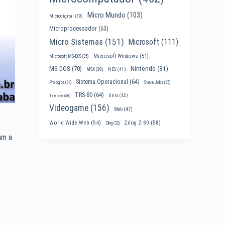
Micro Mundo
(103)
Microdigital
(39)
Microprocessador
(63)
Micro Sistemas
(151)
Microsoft
(111)
Microsoft Windows
(51)
Microsoft MS-DOS
(35)
Nintendo
(81)
MS-DOS
(70)
MSX
(38)
NES
(41)
Sistema Operacional
(64)
Prológica
(34)
Steve Jobs
(35)
TRS-80
(64)
Unix
(42)
Telefone
(30)
Videogame
(156)
Web
(47)
World Wide Web
(54)
Zilog Z-80
(58)
Zilog
(32)
am a