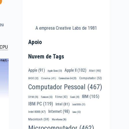
seu
A empresa Creative Labs de 1981
Apoio
CPU
Nuvem de Tags
Apple II
(102)
Apple
(91)
Atari
(46)
Apple Clone
(33)
Computador
(52)
Cinema
(41)
BASIC
(32)
Commodore 64
(35)
Computador Pessoal
(467)
IBM
(105)
Filme
(43)
CP/M
(35)
Famicom
(32)
Geek
(35)
IBM PC
(119)
Intel
(81)
Intel 8086
(31)
Internet
(98)
Intel 8088
(47)
Linux
(32)
Macintosh
(58)
Mainframe
(36)
Microcomputador
(462)