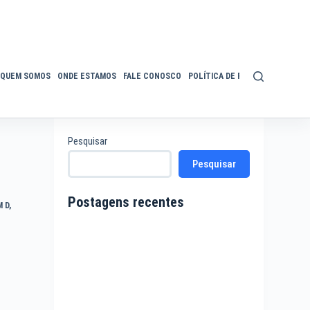
QUEM SOMOS
ONDE ESTAMOS
FALE CONOSCO
POLÍTICA DE PRIVACIDADE
ACE
Pesquisar
Pesquisar
Postagens recentes
M D
,