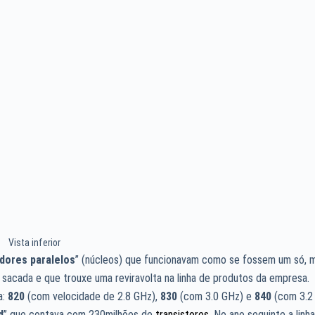
Vista inferior
dores paralelos
” (núcleos) que funcionavam como se fossem um só, 
acada e que trouxe uma reviravolta na linha de produtos da empresa.
a:
820
(com velocidade de 2.8 GHz),
830
(com 3.0 GHz) e
840
(com 3.2
d
” que contava com 230milhões de
transistores
. No ano seguinte a linh