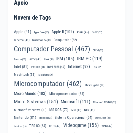
Apoio
Nuvem de Tags
Apple II
(102)
Apple
(91)
Atari
(46)
Apple Clone
(33)
BASIC
(32)
Computador
(52)
Cinema
(41)
Commodore 64
(35)
Computador Pessoal
(467)
CP/M
(35)
IBM PC
(119)
IBM
(105)
Filme
(43)
Famicom
(32)
Geek
(35)
Internet
(98)
Intel
(81)
Intel 8088
(47)
Intel 8086
(31)
Linux
(32)
Macintosh
(58)
Mainframe
(36)
Microcomputador
(462)
Microdigital
(39)
Micro Mundo
(103)
Microprocessador
(63)
Micro Sistemas
(151)
Microsoft
(111)
Microsoft MS-DOS
(35)
MS-DOS
(70)
Microsoft Windows
(51)
MSX
(38)
NES
(41)
Nintendo
(81)
Sistema Operacional
(64)
Prológica
(34)
Steve Jobs
(35)
Videogame
(156)
TRS-80
(64)
Web
(47)
Unix
(42)
Telefone
(30)