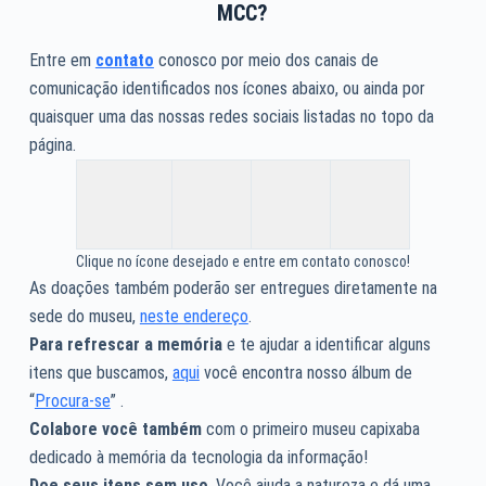
MCC?
Entre em
contato
conosco por meio dos canais de
comunicação identificados nos ícones abaixo, ou ainda por
quaisquer uma das nossas redes sociais listadas no topo da
página.
Clique no ícone desejado e entre em contato conosco!
As doações também poderão ser entregues diretamente na
sede do museu,
neste endereço
.
Para refrescar a memória
e te ajudar a identificar alguns
itens que buscamos,
aqui
você encontra nosso álbum de
“
Procura-se
” .
Colabore você também
com o primeiro museu capixaba
dedicado à memória da tecnologia da informação!
Doe seus itens sem uso
. Você ajuda a natureza e dá uma