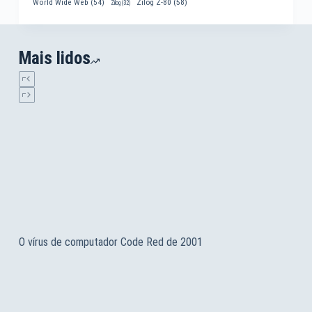
World Wide Web
(54)
Zilog Z-80
(58)
Zilog
(32)
Mais lidos
O vírus de computador Code Red de 2001