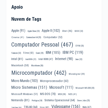
Apoio
Nuvem de Tags
Apple II
(102)
Apple
(91)
Atari
(46)
Apple Clone
(33)
BASIC
(32)
Computador
(52)
Cinema
(41)
Commodore 64
(35)
Computador Pessoal
(467)
CP/M
(35)
IBM PC
(119)
IBM
(105)
Filme
(43)
Famicom
(32)
Geek
(35)
Internet
(98)
Intel
(81)
Intel 8088
(47)
Intel 8086
(31)
Linux
(32)
Macintosh
(58)
Mainframe
(36)
Microcomputador
(462)
Microdigital
(39)
Micro Mundo
(103)
Microprocessador
(63)
Micro Sistemas
(151)
Microsoft
(111)
Microsoft MS-DOS
(35)
MS-DOS
(70)
Microsoft Windows
(51)
MSX
(38)
NES
(41)
Nintendo
(81)
Sistema Operacional
(64)
Prológica
(34)
Steve Jobs
(35)
Videogame
(156)
TRS-80
(64)
Web
(47)
Unix
(42)
Telefone
(30)