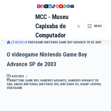
Pular
para
MCC - Museu
o
conteúdo
Capixaba do
MENU
Computador
É HOJE!
O VIDEOGAME NINTENDO GAME BOY ADVANCE SP DE 2003
O videogame Nintendo Game Boy
Advance SP de 2003
14/02/2023
ARM7TDMI
,
GAME BOY
,
GAMEBOY ADVANCE
,
GAMEBOY ADVANCE SP
,
GBA
,
GBASP
,
NINTENDO
,
NINTENDO 3DS
,
NINTENDO DS
,
SHARP LR35902
,
VIDEOGAME