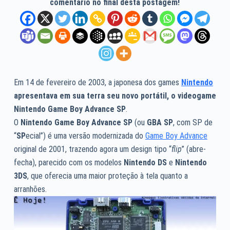
comentário no final desta postagem!
Em 14 de fevereiro de 2003, a japonesa dos games
Nintendo
apresentava em sua terra seu novo portátil, o videogame
Nintendo Game Boy Advance SP
.
O
Nintendo Game Boy Advance SP
(ou
GBA SP
, com SP de
“
SP
ecial”) é uma versão modernizada do
Game Boy Advance
original de 2001, trazendo agora um design tipo “
flip
” (abre-
fecha), parecido com os modelos
Nintendo DS
e
Nintendo
3DS
, que oferecia uma maior proteção à tela quanto a
arranhões.