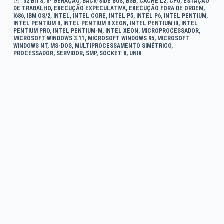
32 BITS
,
6ª GERAÇÃO
,
BACK-SIDE BUS
,
BSB
,
CACHE L2
,
CPU
,
ESTAÇÃO
DE TRABALHO
,
EXECUÇÃO EXPECULATIVA
,
EXECUÇÃO FORA DE ORDEM
,
I686
,
IBM OS/2
,
INTEL
,
INTEL CORE
,
INTEL P5
,
INTEL P6
,
INTEL PENTIUM
,
INTEL PENTIUM II
,
INTEL PENTIUM II XEON
,
INTEL PENTIUM III
,
INTEL
PENTIUM PRO
,
INTEL PENTIUM-M
,
INTEL XEON
,
MICROPROCESSADOR
,
MICROSOFT WINDOWS 3.11
,
MICROSOFT WINDOWS 95
,
MICROSOFT
WINDOWS NT
,
MS-DOS
,
MULTIPROCESSAMENTO SIMÉTRICO
,
PROCESSADOR
,
SERVIDOR
,
SMP
,
SOCKET 8
,
UNIX