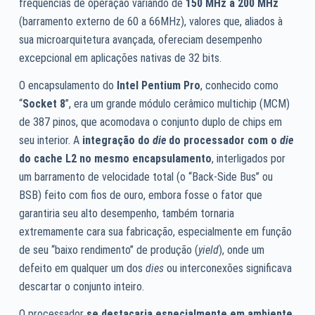
frequências de operação variando de
150 MHz a 200 MHz
(barramento externo de 60 a 66MHz), valores que, aliados à
sua microarquitetura avançada, ofereciam desempenho
excepcional em aplicações nativas de 32 bits.
O encapsulamento do
Intel Pentium Pro
, conhecido como
“
Socket 8
”, era um grande módulo cerâmico multichip (MCM)
de 387 pinos, que acomodava o conjunto duplo de chips em
seu interior. A
integração do
die
do processador com o
die
do cache L2 no mesmo encapsulamento
, interligados por
um barramento de velocidade total (o “Back-Side Bus” ou
BSB) feito com fios de ouro, embora fosse o fator que
garantiria seu alto desempenho, também tornaria
extremamente cara sua fabricação, especialmente em função
de seu “baixo rendimento” de produção (
yield
), onde um
defeito em qualquer um dos
dies
ou interconexões significava
descartar o conjunto inteiro.
O processador
se destacaria especialmente em ambiente