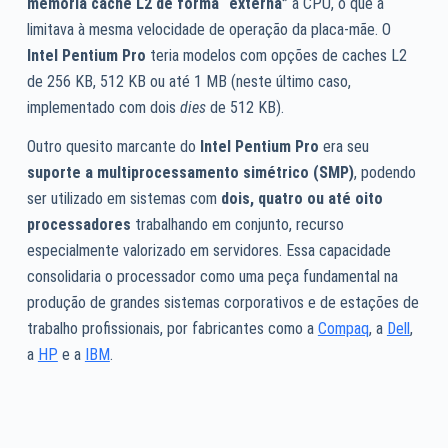
memória cache L2 de forma “externa”
à CPU, o que a
limitava à mesma velocidade de operação da placa-mãe. O
Intel Pentium Pro
teria modelos com opções de caches L2
de 256 KB, 512 KB ou até 1 MB (neste último caso,
implementado com dois
dies
de 512 KB).
Outro quesito marcante do
Intel Pentium Pro
era seu
suporte a multiprocessamento simétrico (SMP)
, podendo
ser utilizado em sistemas com
dois, quatro ou até oito
processadores
trabalhando em conjunto, recurso
especialmente valorizado em servidores. Essa capacidade
consolidaria o processador como uma peça fundamental na
produção de grandes sistemas corporativos e de estações de
trabalho profissionais, por fabricantes como a
Compaq
, a
Dell
,
a
HP
e a
IBM
.