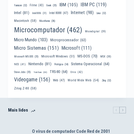
IBM PC
(119)
IBM
(105)
Filme
(43)
Famicom
(32)
Geek
(35)
Internet
(98)
Intel
(81)
Intel 8088
(47)
Intel 8086
(31)
Linux
(32)
Macintosh
(58)
Mainframe
(36)
Microcomputador
(462)
Microdigital
(39)
Micro Mundo
(103)
Microprocessador
(63)
Micro Sistemas
(151)
Microsoft
(111)
MS-DOS
(70)
Microsoft Windows
(51)
MSX
(38)
Microsoft MS-DOS
(35)
Nintendo
(81)
Sistema Operacional
(64)
NES
(41)
Prológica
(34)
TRS-80
(64)
Unix
(42)
Steve Jobs
(35)
Telefone
(30)
Videogame
(156)
World Wide Web
(54)
Web
(47)
Zilog
(32)
Zilog Z-80
(58)
Mais lidos
O vírus de computador Code Red de 2001