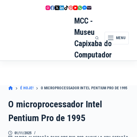
Pular
para
o
MCC -
conteúdo
Museu
MENU
Capixaba do
Computador
É HOJE!
O MICROPROCESSADOR INTEL PENTIUM PRO DE 1995
O microprocessador Intel
Pentium Pro de 1995
01/11/2025